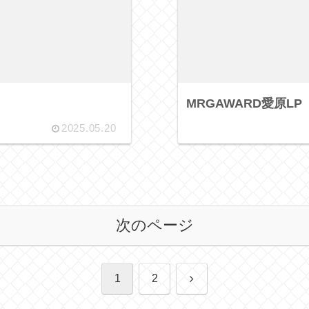
MRGAWARD愛原LP
2025.05.20
次のページ
次
1
2
へ